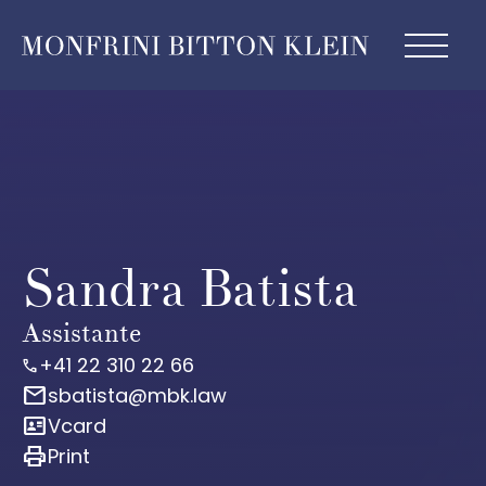
Sandra Batista
Assistante
+41 22 310 22 66
call
mail
sbatista@mbk.law
id_card
Vcard
print
Print