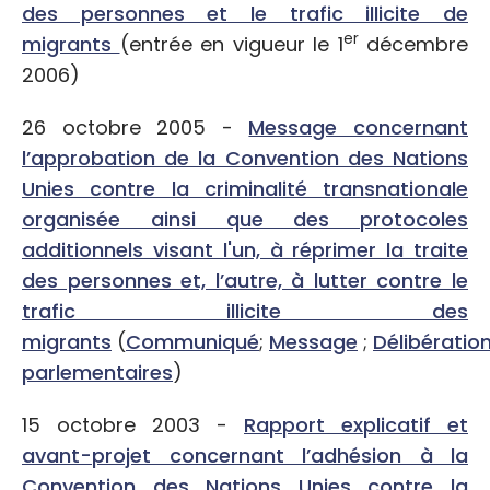
des personnes et le trafic illicite de
er
migrants
(entrée en vigueur le 1
décembre
2006)
26 octobre 2005 -
Message concernant
l’approbation de la Convention des Nations
Unies contre la criminalité transnationale
organisée ainsi que des protocoles
additionnels visant l'un, à réprimer la traite
des personnes et, l’autre, à lutter contre le
trafic illicite des
migrants
(
Communiqué
;
Message
;
Délibératio
parlementaires
)
15 octobre 2003 -
Rapport explicatif et
avant-projet concernant l’adhésion à la
Convention des Nations Unies contre la