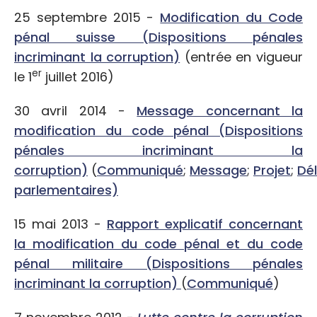
25 septembre 2015 -
Modification du Code
pénal suisse (Dispositions pénales
incriminant la corruption)
(entrée en vigueur
er
le 1
juillet 2016)
30 avril 2014 -
Message concernant la
modification du code pénal (Dispositions
pénales incriminant la
corruption)
(
Communiqué
;
Message
;
Projet
;
Dél
parlementaires)
15 mai 2013 -
Rapport explicatif concernant
la modification du code pénal et du code
pénal militaire (Dispositions pénales
incriminant la corruption)
(
Communiqué
)